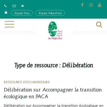
Gestion des traceurs
Lien
Lien
Lie
vers
vers
ver
Espace Elus
Espace Education
le
le
la
compte
compte
cha
Facebook
Instagra
Yo
A
Aller
à
à
la
l
navigation
r
Type de ressource :
Délibération
RESSOURCE DOCUMENTAIRE
Délibération sur Accompagner la transition
écologique en PACA
Délibération sur Accompagner la transition écologique en