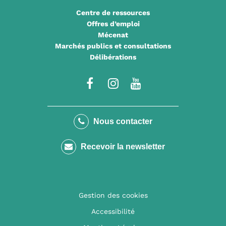
Centre de ressources
Offres d’emploi
Mécenat
Marchés publics et consultations
Délibérations
Lien
Lien
Lien
vers
vers
vers
le
le
la
Nous contacter
compte
compte
chaîne
Recevoir la newsletter
Facebook
Instagram
Youtube
Gestion des cookies
Accessibilité