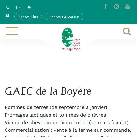
Gestion des traceurs
Lien
Lien
Lie
vers
vers
ver
Espace Elus
Espace Education
le
le
la
compte
compte
cha
Facebook
Instagra
Yo
A
Aller
à
à
la
l
navigation
r
GAEC de la Boyère
Pommes de terres (de septembre à janvier)
Fromages lactiques et tommes de chèvres
Viande de chevreau demi ou entier (de mars à août)
Commercialisation : vente à la ferme sur commande,