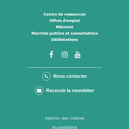
Centre de ressources
Offres d’emploi
Mécenat
Marchés publics et consultations
Délibérations
Lien
Lien
Lien
vers
vers
vers
le
le
la
Nous contacter
compte
compte
chaîne
Recevoir la newsletter
Facebook
Instagram
Youtube
Gestion des cookies
Accessibilité