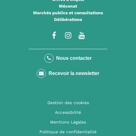
Mécenat
Marchés publics et consultations
Délibérations
Lien
Lien
Lien
vers
vers
vers
le
le
la
Nous contacter
compte
compte
chaîne
Recevoir la newsletter
Facebook
Instagram
Youtube
Gestion des cookies
Accessibilité
Mentions Légales
Politique de confidentialité