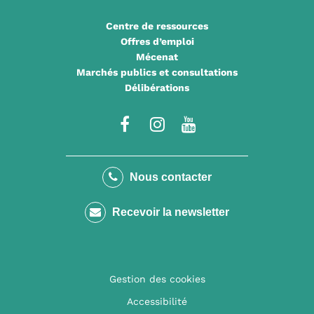
Centre de ressources
Offres d’emploi
Mécenat
Marchés publics et consultations
Délibérations
Lien
Lien
Lien
vers
vers
vers
le
le
la
Nous contacter
compte
compte
chaîne
Recevoir la newsletter
Facebook
Instagram
Youtube
Gestion des cookies
Accessibilité