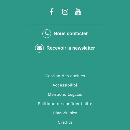
Lien
Lien
Lien
vers
vers
vers
le
le
la
Nous contacter
compte
compte
chaîne
Recevoir la newsletter
Facebook
Instagram
Youtube
Gestion des cookies
Accessibilité
Mentions Légales
Politique de confidentialité
Plan du site
Crédits