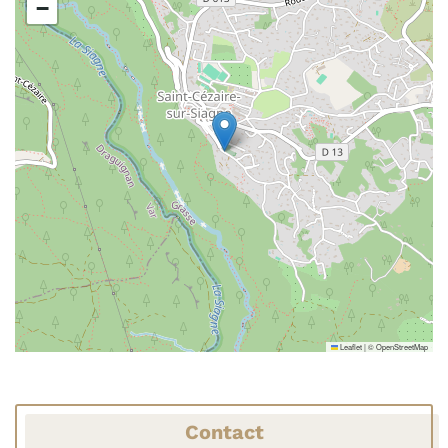
−
Leaflet
|
©
OpenStreetMap
Contact