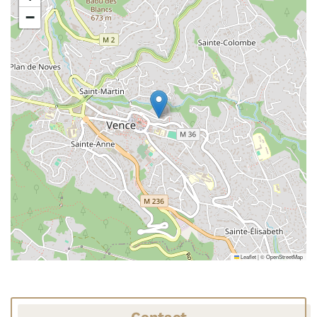
−
Leaflet
|
©
OpenStreetMap