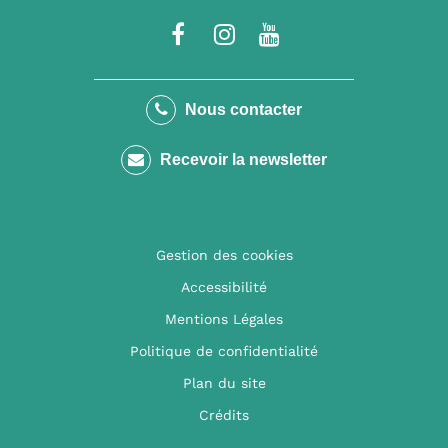
Lien
Lien
Lien
vers
vers
vers
le
le
la
Nous contacter
compte
compte
chaîne
Recevoir la newsletter
Facebook
Instagram
Youtube
Gestion des cookies
Accessibilité
Mentions Légales
Politique de confidentialité
Plan du site
Crédits