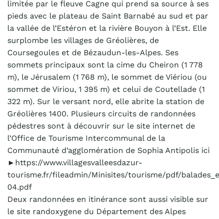
limitée par le fleuve Cagne qui prend sa source à ses
pieds avec le plateau de Saint Barnabé au sud et par
la vallée de l’Estéron et la rivière Bouyon à l’Est. Elle
surplombe les villages de Gréolières, de
Coursegoules et de Bézaudun-les-Alpes. Ses
sommets principaux sont la cime du Cheiron (1 778
m), le Jérusalem (1 768 m), le sommet de Viériou (ou
sommet de Viriou, 1 395 m) et celui de Coutellade (1
322 m). Sur le versant nord, elle abrite la station de
Gréolières 1400. Plusieurs circuits de randonnées
pédestres sont à découvrir sur le site internet de
l’Office de Tourisme Intercommunal de la
Communauté d’agglomération de Sophia Antipolis ici
►https://www.villagesvalleesdazur-
tourisme.fr/fileadmin/Minisites/tourisme/pdf/balade
04.pdf
Deux randonnées en itinérance sont aussi visible sur
le site randoxygene du Département des Alpes