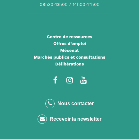
08h30-13h00 / 14h00-17h00
Centre de ressources
Offres d’emploi
Mécenat
Marchés publics et consultations
Délibérations
Lien
Lien
Lien
vers
vers
vers
le
le
la
Nous contacter
compte
compte
chaîne
Recevoir la newsletter
Facebook
Instagram
Youtube