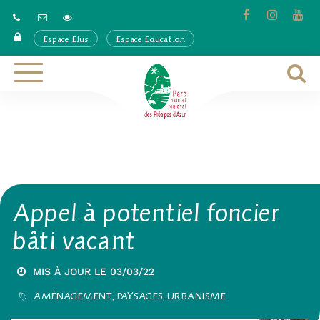
Gestion des traceurs
Lien
Lien
Lie
vers
vers
ver
Espace Elus
Espace Education
le
le
la
compte
compte
cha
Facebook
Instagra
Yo
A
Aller
à
à
la
l
navigation
r
Appel à potentiel foncier
bâti vacant
MIS À JOUR LE
03/03/22
AMÉNAGEMENT, PAYSAGES, URBANISME