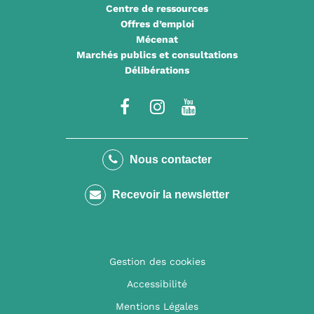
Centre de ressources
Offres d’emploi
Mécenat
Marchés publics et consultations
Délibérations
Lien
Lien
Lien
vers
vers
vers
le
le
la
Nous contacter
compte
compte
chaîne
Recevoir la newsletter
Facebook
Instagram
Youtube
Gestion des cookies
Accessibilité
Mentions Légales