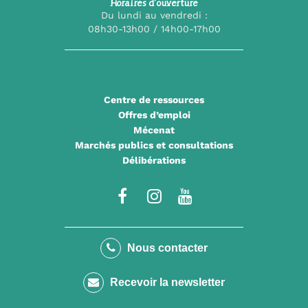
Horaires d’ouverture
Du lundi au vendredi :
08h30-13h00 / 14h00-17h00
Centre de ressources
Offres d’emploi
Mécenat
Marchés publics et consultations
Délibérations
Lien
Lien
Lien
vers
vers
vers
le
le
la
Nous contacter
compte
compte
chaîne
Recevoir la newsletter
Facebook
Instagram
Youtube