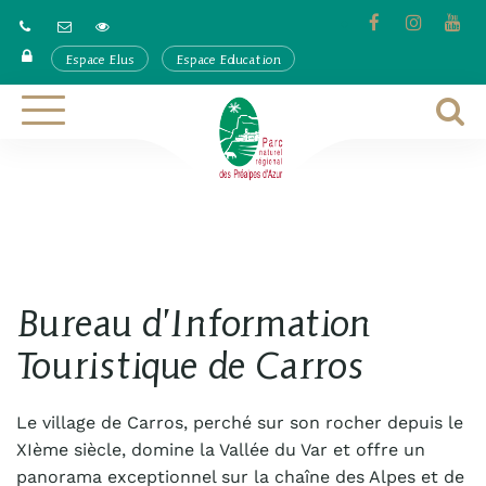
Gestion des traceurs
Lien
Lien
Lie
vers
vers
ver
Espace Elus
Espace Education
le
le
la
compte
compte
cha
Facebook
Instagra
Yo
A
Aller
à
à
la
l
navigation
r
Bureau d’Information
Touristique de Carros
Le village de Carros, perché sur son rocher depuis le
XIème siècle, domine la Vallée du Var et offre un
panorama exceptionnel sur la chaîne des Alpes et de