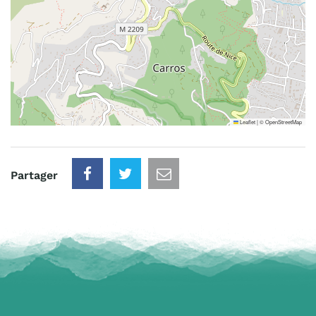
Leaflet
|
©
OpenStreetMap
Partager