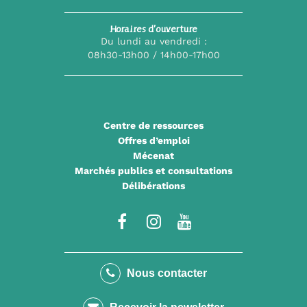
Horaires d’ouverture
Du lundi au vendredi :
08h30-13h00 / 14h00-17h00
Centre de ressources
Offres d’emploi
Mécenat
Marchés publics et consultations
Délibérations
Lien
Lien
Lien
vers
vers
vers
le
le
la
Nous contacter
compte
compte
chaîne