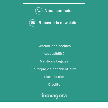
vers
vers
vers
le
le
la
Nous contacter
compte
compte
chaîne
Recevoir la newsletter
Facebook
Instagram
Youtube
Gestion des cookies
Accessibilité
Mentions Légales
Politique de confidentialité
Plan du site
Crédits