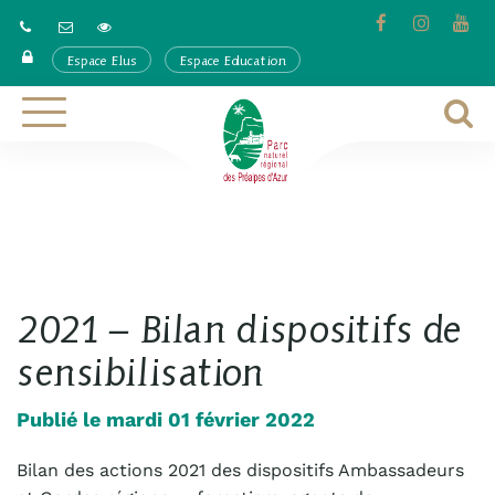
Gestion des traceurs
Lien
Lien
Lie
vers
vers
ver
Espace Elus
Espace Education
le
le
la
compte
compte
cha
Facebook
Instagra
Yo
A
Aller
à
à
la
l
navigation
r
2021 – Bilan dispositifs de
sensibilisation
Publié le mardi 01 février 2022
Bilan des actions 2021 des dispositifs Ambassadeurs