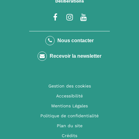
Délibérations
Lien
Lien
Lien
vers
vers
vers
le
le
la
Nous contacter
compte
compte
chaîne
Recevoir la newsletter
Facebook
Instagram
Youtube
Gestion des cookies
Accessibilité
Mentions Légales
Politique de confidentialité
Plan du site
Crédits